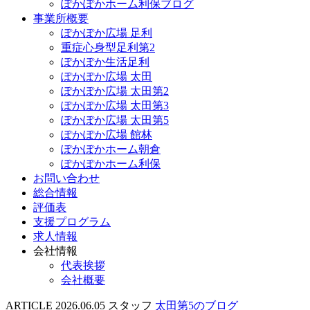
ぽかぽかホーム利保ブログ
事業所概要
ぽかぽか広場 足利
重症心身型足利第2
ぽかぽか生活足利
ぽかぽか広場 太田
ぽかぽか広場 太田第2
ぽかぽか広場 太田第3
ぽかぽか広場 太田第5
ぽかぽか広場 館林
ぽかぽかホーム朝倉
ぽかぽかホーム利保
お問い合わせ
総合情報
評価表
支援プログラム
求人情報
会社情報
代表挨拶
会社概要
ARTICLE
2026.06.05
スタッフ
太田第5のブログ