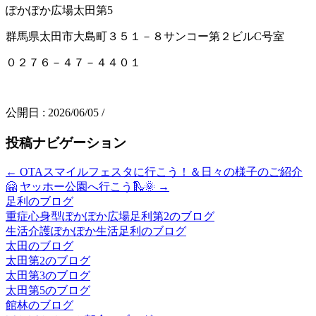
ぽかぽか広場太田第5
群馬県太田市大島町３５１－８サンコー第２ビルC号室
０２７６－４７－４４０１
公開日 :
2026/06/05
/
投稿ナビゲーション
←
OTAスマイルフェスタに行こう！＆日々の様子のご紹介
🤗
ヤッホー公園へ行こう🛝🌞
→
足利のブログ
重症心身型ぽかぽか広場足利第2のブログ
生活介護ぽかぽか生活足利のブログ
太田のブログ
太田第2のブログ
太田第3のブログ
太田第5のブログ
館林のブログ