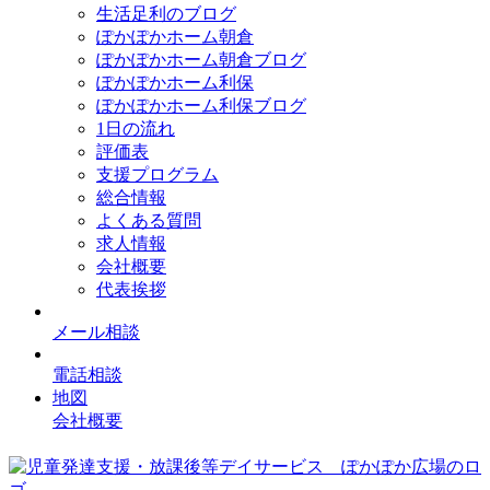
生活足利のブログ
ぽかぽかホーム朝倉
ぽかぽかホーム朝倉ブログ
ぽかぽかホーム利保
ぽかぽかホーム利保ブログ
1日の流れ
評価表
支援プログラム
総合情報
よくある質問
求人情報
会社概要
代表挨拶
メール相談
電話相談
地図
会社概要