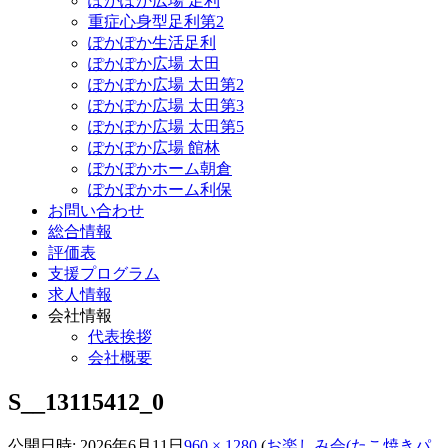
ぽかぽか広場 足利
重症心身型足利第2
ぽかぽか生活足利
ぽかぽか広場 太田
ぽかぽか広場 太田第2
ぽかぽか広場 太田第3
ぽかぽか広場 太田第5
ぽかぽか広場 館林
ぽかぽかホーム朝倉
ぽかぽかホーム利保
お問い合わせ
総合情報
評価表
支援プログラム
求人情報
会社情報
代表挨拶
会社概要
S__13115412_0
公開日時:
2026年6月11日
960 × 1280
(
お楽しみ会(たこ焼きパ