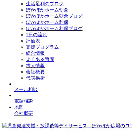
生活足利のブログ
ぽかぽかホーム朝倉
ぽかぽかホーム朝倉ブログ
ぽかぽかホーム利保
ぽかぽかホーム利保ブログ
1日の流れ
評価表
支援プログラム
総合情報
よくある質問
求人情報
会社概要
代表挨拶
メール相談
電話相談
地図
会社概要