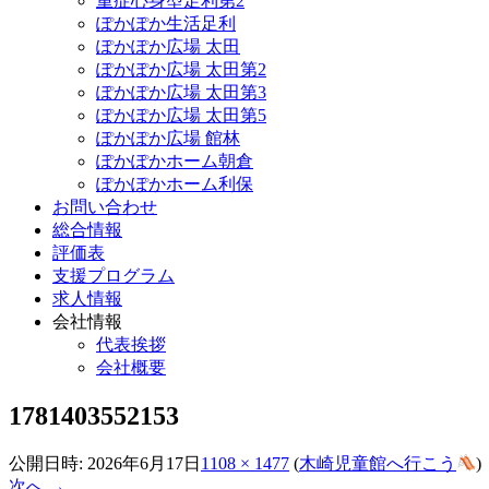
重症心身型足利第2
ぽかぽか生活足利
ぽかぽか広場 太田
ぽかぽか広場 太田第2
ぽかぽか広場 太田第3
ぽかぽか広場 太田第5
ぽかぽか広場 館林
ぽかぽかホーム朝倉
ぽかぽかホーム利保
お問い合わせ
総合情報
評価表
支援プログラム
求人情報
会社情報
代表挨拶
会社概要
1781403552153
公開日時:
2026年6月17日
1108 × 1477
(
木崎児童館へ行こう
)
次へ →