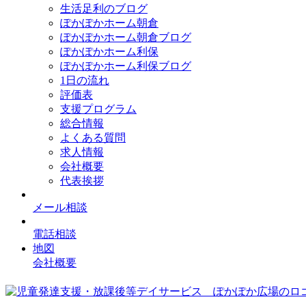
生活足利のブログ
ぽかぽかホーム朝倉
ぽかぽかホーム朝倉ブログ
ぽかぽかホーム利保
ぽかぽかホーム利保ブログ
1日の流れ
評価表
支援プログラム
総合情報
よくある質問
求人情報
会社概要
代表挨拶
メール相談
電話相談
地図
会社概要