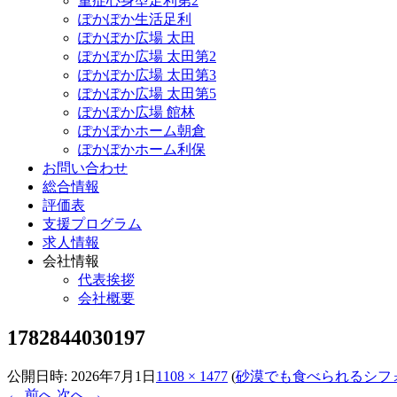
重症心身型足利第2
ぽかぽか生活足利
ぽかぽか広場 太田
ぽかぽか広場 太田第2
ぽかぽか広場 太田第3
ぽかぽか広場 太田第5
ぽかぽか広場 館林
ぽかぽかホーム朝倉
ぽかぽかホーム利保
お問い合わせ
総合情報
評価表
支援プログラム
求人情報
会社情報
代表挨拶
会社概要
1782844030197
公開日時:
2026年7月1日
1108 × 1477
(
砂漠でも食べられるシフ
← 前へ
次へ →