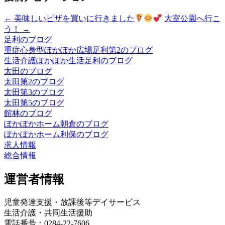
←
美味しいピザを買いに行きました
大室公園へ行こ
う！
→
足利のブログ
重症心身型ぽかぽか広場足利第2のブログ
生活介護ぽかぽか生活足利のブログ
太田のブログ
太田第2のブログ
太田第3のブログ
太田第5のブログ
館林のブログ
ぽかぽかホーム朝倉のブログ
ぽかぽかホーム利保のブログ
求人情報
総合情報
運営者情報
児童発達支援・放課後等デイサービス
生活介護・共同生活援助
電話番号：0284-22-7606