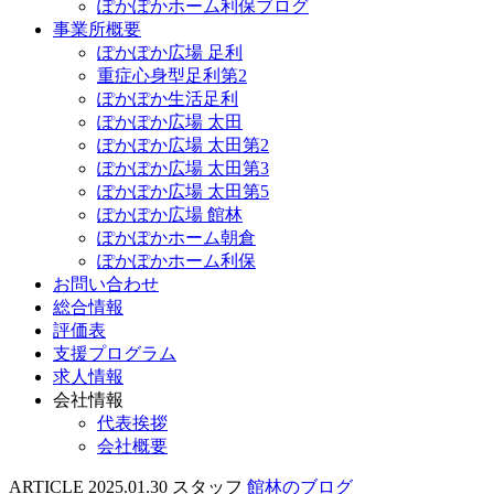
ぽかぽかホーム利保ブログ
事業所概要
ぽかぽか広場 足利
重症心身型足利第2
ぽかぽか生活足利
ぽかぽか広場 太田
ぽかぽか広場 太田第2
ぽかぽか広場 太田第3
ぽかぽか広場 太田第5
ぽかぽか広場 館林
ぽかぽかホーム朝倉
ぽかぽかホーム利保
お問い合わせ
総合情報
評価表
支援プログラム
求人情報
会社情報
代表挨拶
会社概要
ARTICLE
2025.01.30
スタッフ
館林のブログ