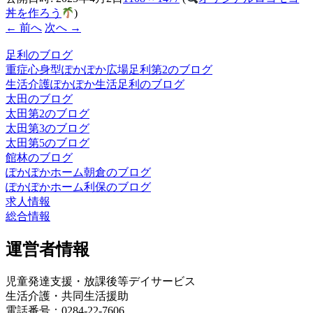
丼を作ろう
)
← 前へ
次へ →
足利のブログ
重症心身型ぽかぽか広場足利第2のブログ
生活介護ぽかぽか生活足利のブログ
太田のブログ
太田第2のブログ
太田第3のブログ
太田第5のブログ
館林のブログ
ぽかぽかホーム朝倉のブログ
ぽかぽかホーム利保のブログ
求人情報
総合情報
運営者情報
児童発達支援・放課後等デイサービス
生活介護・共同生活援助
電話番号：0284-22-7606