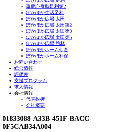
ぽかぽか広場 足利
重症心身型足利第2
ぽかぽか生活足利
ぽかぽか広場 太田
ぽかぽか広場 太田第2
ぽかぽか広場 太田第3
ぽかぽか広場 太田第5
ぽかぽか広場 館林
ぽかぽかホーム朝倉
ぽかぽかホーム利保
お問い合わせ
総合情報
評価表
支援プログラム
求人情報
会社情報
代表挨拶
会社概要
01833088-A33B-451F-BACC-
0F5CAB34A004