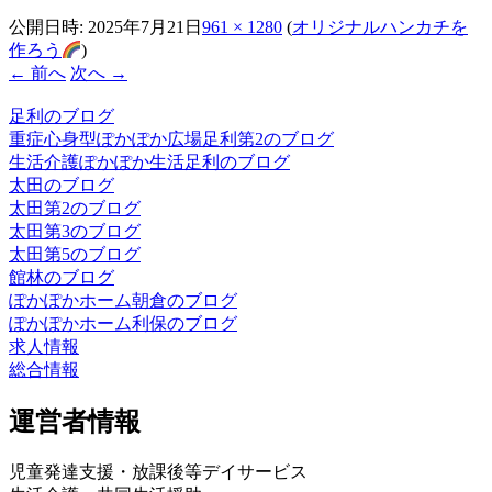
公開日時:
2025年7月21日
961 × 1280
(
オリジナルハンカチを
作ろう
)
← 前へ
次へ →
足利のブログ
重症心身型ぽかぽか広場足利第2のブログ
生活介護ぽかぽか生活足利のブログ
太田のブログ
太田第2のブログ
太田第3のブログ
太田第5のブログ
館林のブログ
ぽかぽかホーム朝倉のブログ
ぽかぽかホーム利保のブログ
求人情報
総合情報
運営者情報
児童発達支援・放課後等デイサービス