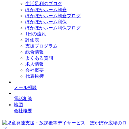
生活足利のブログ
ぽかぽかホーム朝倉
ぽかぽかホーム朝倉ブログ
ぽかぽかホーム利保
ぽかぽかホーム利保ブログ
1日の流れ
評価表
支援プログラム
総合情報
よくある質問
求人情報
会社概要
代表挨拶
メール相談
電話相談
地図
会社概要