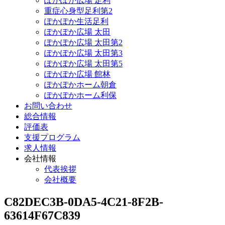
ぽかぽか広場 足利
重症心身型足利第2
ぽかぽか生活足利
ぽかぽか広場 太田
ぽかぽか広場 太田第2
ぽかぽか広場 太田第3
ぽかぽか広場 太田第5
ぽかぽか広場 館林
ぽかぽかホーム朝倉
ぽかぽかホーム利保
お問い合わせ
総合情報
評価表
支援プログラム
求人情報
会社情報
代表挨拶
会社概要
C82DEC3B-0DA5-4C21-8F2B-
63614F67C839