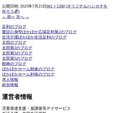
公開日時:
2025年7月21日
961 × 1280
(
オリジナルハンカチを
作ろう🌈
)
← 前へ
次へ →
足利のブログ
重症心身型ぽかぽか広場足利第2のブログ
生活介護ぽかぽか生活足利のブログ
太田のブログ
太田第2のブログ
太田第3のブログ
太田第5のブログ
館林のブログ
ぽかぽかホーム朝倉のブログ
ぽかぽかホーム利保のブログ
求人情報
総合情報
運営者情報
児童発達支援・放課後等デイサービス