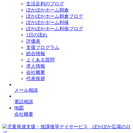
生活足利のブログ
ぽかぽかホーム朝倉
ぽかぽかホーム朝倉ブログ
ぽかぽかホーム利保
ぽかぽかホーム利保ブログ
1日の流れ
評価表
支援プログラム
総合情報
よくある質問
求人情報
会社概要
代表挨拶
メール相談
電話相談
地図
会社概要