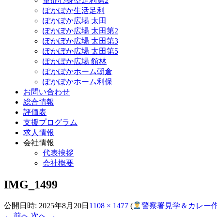
重症心身型足利第2
ぽかぽか生活足利
ぽかぽか広場 太田
ぽかぽか広場 太田第2
ぽかぽか広場 太田第3
ぽかぽか広場 太田第5
ぽかぽか広場 館林
ぽかぽかホーム朝倉
ぽかぽかホーム利保
お問い合わせ
総合情報
評価表
支援プログラム
求人情報
会社情報
代表挨拶
会社概要
IMG_1499
公開日時:
2025年8月20日
1108 × 1477
(
警察署見学＆カレー
← 前へ
次へ →