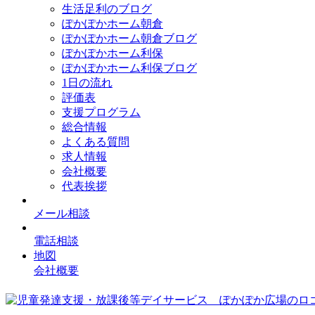
生活足利のブログ
ぽかぽかホーム朝倉
ぽかぽかホーム朝倉ブログ
ぽかぽかホーム利保
ぽかぽかホーム利保ブログ
1日の流れ
評価表
支援プログラム
総合情報
よくある質問
求人情報
会社概要
代表挨拶
メール相談
電話相談
地図
会社概要