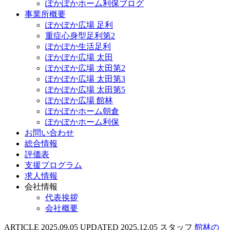
ぽかぽかホーム利保ブログ
事業所概要
ぽかぽか広場 足利
重症心身型足利第2
ぽかぽか生活足利
ぽかぽか広場 太田
ぽかぽか広場 太田第2
ぽかぽか広場 太田第3
ぽかぽか広場 太田第5
ぽかぽか広場 館林
ぽかぽかホーム朝倉
ぽかぽかホーム利保
お問い合わせ
総合情報
評価表
支援プログラム
求人情報
会社情報
代表挨拶
会社概要
ARTICLE
2025.09.05
UPDATED
2025.12.05
スタッフ
館林の