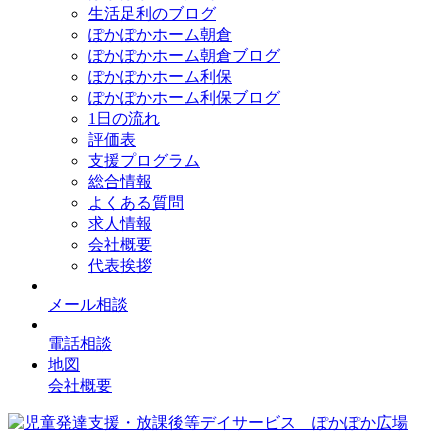
生活足利のブログ
ぽかぽかホーム朝倉
ぽかぽかホーム朝倉ブログ
ぽかぽかホーム利保
ぽかぽかホーム利保ブログ
1日の流れ
評価表
支援プログラム
総合情報
よくある質問
求人情報
会社概要
代表挨拶
メール相談
電話相談
地図
会社概要