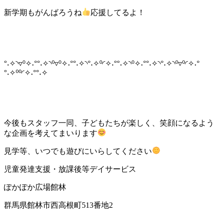
新学期もがんばろうね
応援してるよ！
°˖✧◝▿⁰✧˖°°˖✧◝⁰▿⁰✧˖°°˖✧◝°˖✧⁰◜✧˖°°˖✧◝⁰✧˖°°˖✧◝°˖✧◝⁰▿⁰◜✧˖°
°˖✧⁰⁰◜✧˖°°˖✧
今後もスタッフ一同、子どもたちが楽しく、笑顔になるよう
な企画を考えてまいります
見学等、いつでも遊びにいらしてください
児童発達支援・放課後等デイサービス
ぽかぽか広場館林
群馬県館林市西高根町513番地2