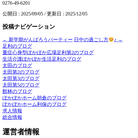
0276-49-6201
公開日 :
2025/09/05
/ 更新日 :
2025/12/05
投稿ナビゲーション
←
新学期がんばろうパーティー
日中の過ごし方
♪
→
足利のブログ
重症心身型ぽかぽか広場足利第2のブログ
生活介護ぽかぽか生活足利のブログ
太田のブログ
太田第2のブログ
太田第3のブログ
太田第5のブログ
館林のブログ
ぽかぽかホーム朝倉のブログ
ぽかぽかホーム利保のブログ
求人情報
総合情報
運営者情報