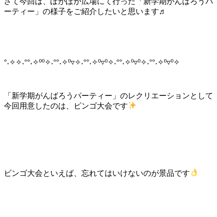
さて今回は、ぽかぽか広場にて行った「新学期がんばろうパ
ーティー」の様子をご紹介したいと思います♬
°˖✧✧˖°°˖✧⁰⁰✧˖°°˖✧⁰▿✧˖°°˖✧⁰▿⁰✧˖°°˖✧⁰▿⁰✧˖°°˖✧⁰▿⁰✧
「新学期がんばろうパーティー」のレクリエーションとして
今回用意したのは、ビンゴ大会です
ビンゴ大会といえば、忘れてはいけないのが景品です