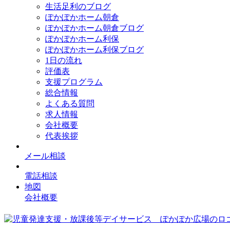
生活足利のブログ
ぽかぽかホーム朝倉
ぽかぽかホーム朝倉ブログ
ぽかぽかホーム利保
ぽかぽかホーム利保ブログ
1日の流れ
評価表
支援プログラム
総合情報
よくある質問
求人情報
会社概要
代表挨拶
メール相談
電話相談
地図
会社概要