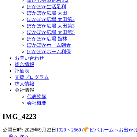
重症心身型足利第2
ぽかぽか生活足利
ぽかぽか広場 太田
ぽかぽか広場 太田第2
ぽかぽか広場 太田第3
ぽかぽか広場 太田第5
ぽかぽか広場 館林
ぽかぽかホーム朝倉
ぽかぽかホーム利保
お問い合わせ
総合情報
評価表
支援プログラム
求人情報
会社情報
代表挨拶
会社概要
IMG_4223
公開日時:
2025年9月22日
1920 × 2560
(
ビバホームへお出か
← 前へ
次へ →