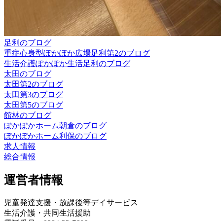
足利のブログ
重症心身型ぽかぽか広場足利第2のブログ
生活介護ぽかぽか生活足利のブログ
太田のブログ
太田第2のブログ
太田第3のブログ
太田第5のブログ
館林のブログ
ぽかぽかホーム朝倉のブログ
ぽかぽかホーム利保のブログ
求人情報
総合情報
運営者情報
児童発達支援・放課後等デイサービス
生活介護・共同生活援助