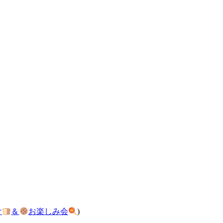
け
＆
お楽しみ会
)