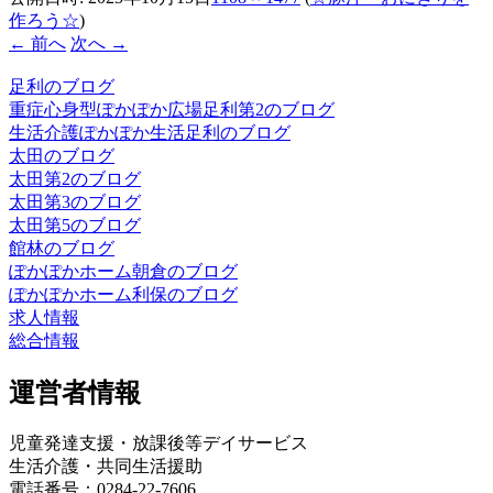
作ろう☆
)
← 前へ
次へ →
足利のブログ
重症心身型ぽかぽか広場足利第2のブログ
生活介護ぽかぽか生活足利のブログ
太田のブログ
太田第2のブログ
太田第3のブログ
太田第5のブログ
館林のブログ
ぽかぽかホーム朝倉のブログ
ぽかぽかホーム利保のブログ
求人情報
総合情報
運営者情報
児童発達支援・放課後等デイサービス
生活介護・共同生活援助
電話番号：0284-22-7606