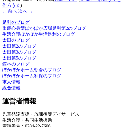
作ろう☆
)
← 前へ
次へ →
足利のブログ
重症心身型ぽかぽか広場足利第2のブログ
生活介護ぽかぽか生活足利のブログ
太田のブログ
太田第2のブログ
太田第3のブログ
太田第5のブログ
館林のブログ
ぽかぽかホーム朝倉のブログ
ぽかぽかホーム利保のブログ
求人情報
総合情報
運営者情報
児童発達支援・放課後等デイサービス
生活介護・共同生活援助
電話番号：0284-22-7606