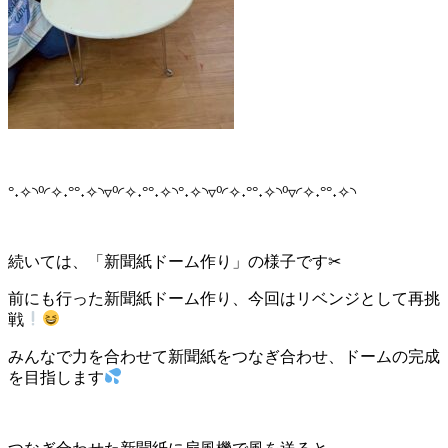
°˖✧◝⁰◜✧˖°°˖✧◝▿⁰◜✧˖°°˖✧◝°˖✧◝▿⁰◜✧˖°°˖✧◝⁰▿◜✧˖°°˖✧◝
続いては、「新聞紙ドーム作り」の様子です✂
前にも行った新聞紙ドーム作り、今回はリベンジとして再挑
戦
みんなで力を合わせて新聞紙をつなぎ合わせ、ドームの完成
を目指します