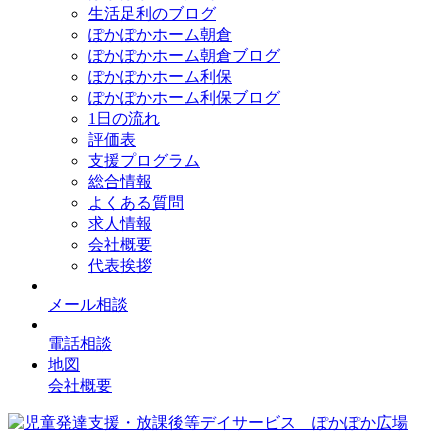
生活足利のブログ
ぽかぽかホーム朝倉
ぽかぽかホーム朝倉ブログ
ぽかぽかホーム利保
ぽかぽかホーム利保ブログ
1日の流れ
評価表
支援プログラム
総合情報
よくある質問
求人情報
会社概要
代表挨拶
メール相談
電話相談
地図
会社概要