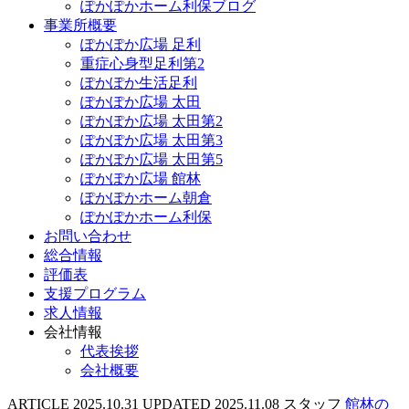
ぽかぽかホーム利保ブログ
事業所概要
ぽかぽか広場 足利
重症心身型足利第2
ぽかぽか生活足利
ぽかぽか広場 太田
ぽかぽか広場 太田第2
ぽかぽか広場 太田第3
ぽかぽか広場 太田第5
ぽかぽか広場 館林
ぽかぽかホーム朝倉
ぽかぽかホーム利保
お問い合わせ
総合情報
評価表
支援プログラム
求人情報
会社情報
代表挨拶
会社概要
ARTICLE
2025.10.31
UPDATED
2025.11.08
スタッフ
館林の