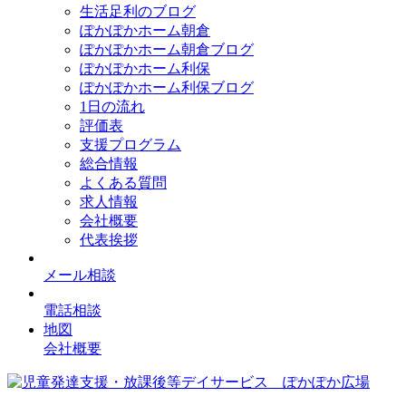
生活足利のブログ
ぽかぽかホーム朝倉
ぽかぽかホーム朝倉ブログ
ぽかぽかホーム利保
ぽかぽかホーム利保ブログ
1日の流れ
評価表
支援プログラム
総合情報
よくある質問
求人情報
会社概要
代表挨拶
メール相談
電話相談
地図
会社概要