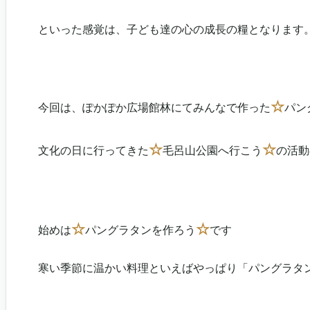
といった感覚は、子ども達の心の成長の糧となります
☆
今回は、ぽかぽか広場館林にてみんなで作った
パン
☆
☆
文化の日に行ってきた
毛呂山公園へ行こう
の活動
☆
☆
始めは
パングラタンを作ろう
です
寒い季節に温かい料理といえばやっぱり「パングラタ