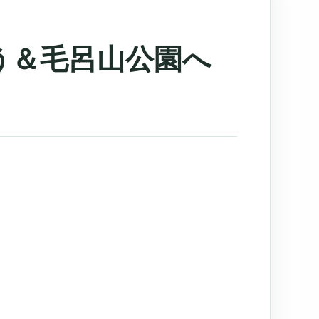
う＆毛呂山公園へ
、