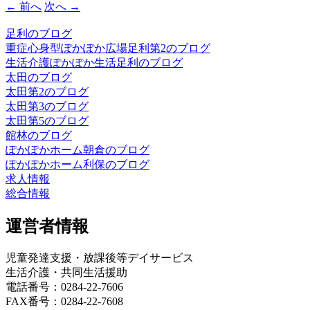
← 前へ
次へ →
足利のブログ
重症心身型ぽかぽか広場足利第2のブログ
生活介護ぽかぽか生活足利のブログ
太田のブログ
太田第2のブログ
太田第3のブログ
太田第5のブログ
館林のブログ
ぽかぽかホーム朝倉のブログ
ぽかぽかホーム利保のブログ
求人情報
総合情報
運営者情報
児童発達支援・放課後等デイサービス
生活介護・共同生活援助
電話番号：0284-22-7606
FAX番号：0284-22-7608