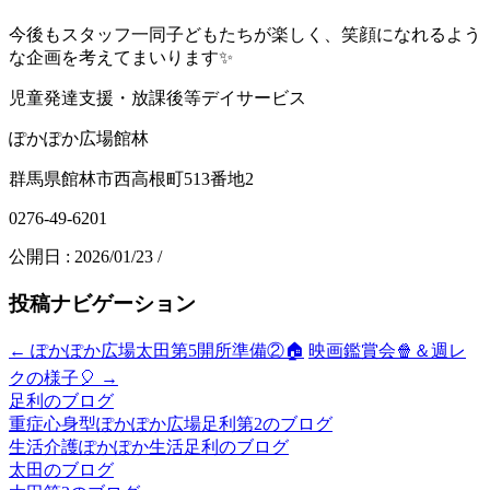
今後もスタッフ一同子どもたちが楽しく、笑顔になれるよう
な企画を考えてまいります✨
児童発達支援・放課後等デイサービス
ぽかぽか広場館林
群馬県館林市西高根町513番地2
0276-49-6201
公開日 :
2026/01/23
/
投稿ナビゲーション
←
ぽかぽか広場太田第5開所準備②🏠
映画鑑賞会🍿＆週レ
クの様子🎈
→
足利のブログ
重症心身型ぽかぽか広場足利第2のブログ
生活介護ぽかぽか生活足利のブログ
太田のブログ