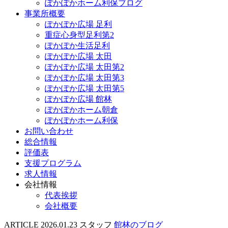
ぽかぽかホーム利保ブログ
事業所概要
ぽかぽか広場 足利
重症心身型足利第2
ぽかぽか生活足利
ぽかぽか広場 太田
ぽかぽか広場 太田第2
ぽかぽか広場 太田第3
ぽかぽか広場 太田第5
ぽかぽか広場 館林
ぽかぽかホーム朝倉
ぽかぽかホーム利保
お問い合わせ
総合情報
評価表
支援プログラム
求人情報
会社情報
代表挨拶
会社概要
ARTICLE
2026.01.23
スタッフ
館林のブログ