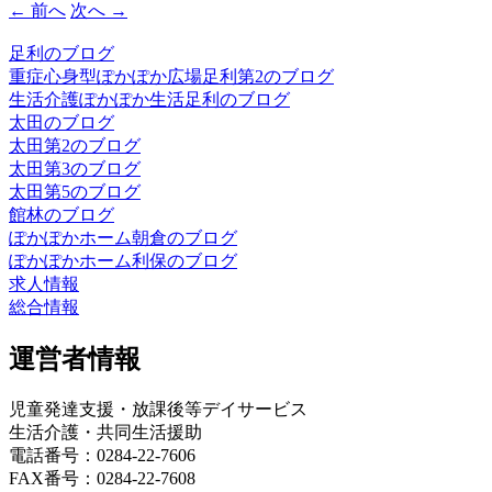
← 前へ
次へ →
足利のブログ
重症心身型ぽかぽか広場足利第2のブログ
生活介護ぽかぽか生活足利のブログ
太田のブログ
太田第2のブログ
太田第3のブログ
太田第5のブログ
館林のブログ
ぽかぽかホーム朝倉のブログ
ぽかぽかホーム利保のブログ
求人情報
総合情報
運営者情報
児童発達支援・放課後等デイサービス
生活介護・共同生活援助
電話番号：0284-22-7606
FAX番号：0284-22-7608