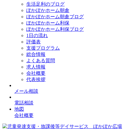
生活足利のブログ
ぽかぽかホーム朝倉
ぽかぽかホーム朝倉ブログ
ぽかぽかホーム利保
ぽかぽかホーム利保ブログ
1日の流れ
評価表
支援プログラム
総合情報
よくある質問
求人情報
会社概要
代表挨拶
メール相談
電話相談
地図
会社概要