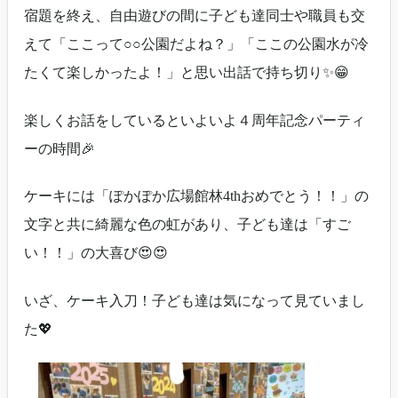
宿題を終え、自由遊びの間に子ども達同士や職員も交
えて「ここって○○公園だよね？」「ここの公園水が冷
たくて楽しかったよ！」と思い出話で持ち切り✨😁
楽しくお話をしているといよいよ４周年記念パーティ
ーの時間🎉
ケーキには「ぽかぽか広場館林4thおめでとう！！」の
文字と共に綺麗な色の虹があり、子ども達は「すご
い！！」の大喜び😍😍
いざ、ケーキ入刀！子ども達は気になって見ていまし
た💖