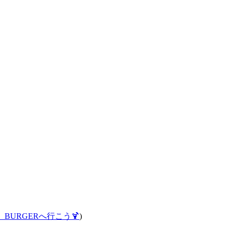
A BURGERへ行こう🍹
)