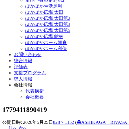
重症心身型足利第2
ぽかぽか生活足利
ぽかぽか広場 太田
ぽかぽか広場 太田第2
ぽかぽか広場 太田第3
ぽかぽか広場 太田第5
ぽかぽか広場 館林
ぽかぽかホーム朝倉
ぽかぽかホーム利保
お問い合わせ
総合情報
評価表
支援プログラム
求人情報
会社情報
代表挨拶
会社概要
1779411890419
公開日時:
2026年5月25日
828 × 1152
(
🍔ASHIKAGA RIVAS
← 前へ
次へ →