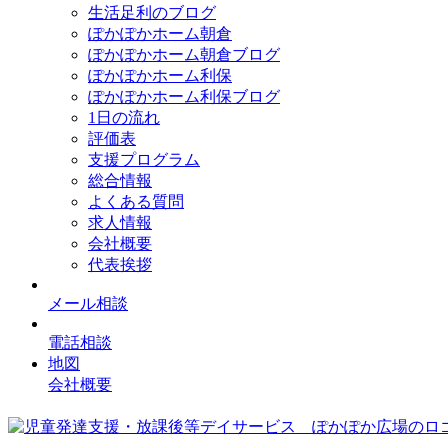
生活足利のブログ
ぽかぽかホーム朝倉
ぽかぽかホーム朝倉ブログ
ぽかぽかホーム利保
ぽかぽかホーム利保ブログ
1日の流れ
評価表
支援プログラム
総合情報
よくある質問
求人情報
会社概要
代表挨拶
メール相談
電話相談
地図
会社概要