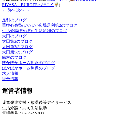
RIVASA BURGERへ行こう
)
← 前へ
次へ →
足利のブログ
重症心身型ぽかぽか広場足利第2のブログ
生活介護ぽかぽか生活足利のブログ
太田のブログ
太田第2のブログ
太田第3のブログ
太田第5のブログ
館林のブログ
ぽかぽかホーム朝倉のブログ
ぽかぽかホーム利保のブログ
求人情報
総合情報
運営者情報
児童発達支援・放課後等デイサービス
生活介護・共同生活援助
電話番号：0284-22-7606