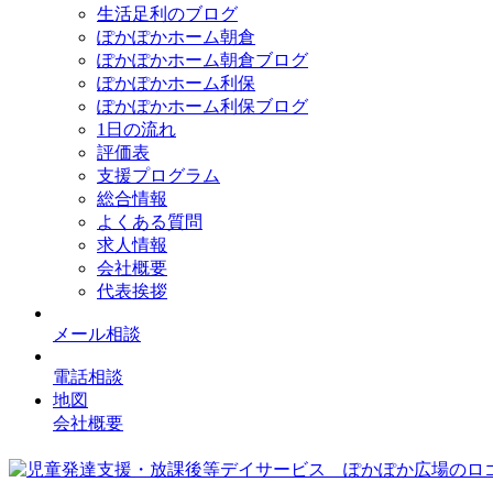
生活足利のブログ
ぽかぽかホーム朝倉
ぽかぽかホーム朝倉ブログ
ぽかぽかホーム利保
ぽかぽかホーム利保ブログ
1日の流れ
評価表
支援プログラム
総合情報
よくある質問
求人情報
会社概要
代表挨拶
メール相談
電話相談
地図
会社概要