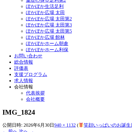
重症心身型足利第2
ぽかぽか生活足利
ぽかぽか広場 太田
ぽかぽか広場 太田第2
ぽかぽか広場 太田第3
ぽかぽか広場 太田第5
ぽかぽか広場 館林
ぽかぽかホーム朝倉
ぽかぽかホーム利保
お問い合わせ
総合情報
評価表
支援プログラム
求人情報
会社情報
代表挨拶
会社概要
IMG_1824
公開日時:
2026年6月30日
940 × 1132
(
笑顔いっぱいのお誕生
← 前へ
次へ →