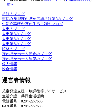
← 前へ
足利のブログ
重症心身型ぽかぽか広場足利第2のブログ
生活介護ぽかぽか生活足利のブログ
太田のブログ
太田第2のブログ
太田第3のブログ
太田第5のブログ
館林のブログ
ぽかぽかホーム朝倉のブログ
ぽかぽかホーム利保のブログ
求人情報
総合情報
運営者情報
児童発達支援・放課後等デイサービス
生活介護・共同生活援助
電話番号：0284-22-7606
FAX番号：0284-22-7608