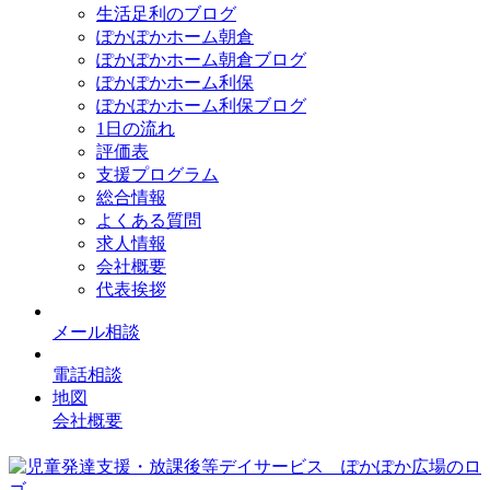
生活足利のブログ
ぽかぽかホーム朝倉
ぽかぽかホーム朝倉ブログ
ぽかぽかホーム利保
ぽかぽかホーム利保ブログ
1日の流れ
評価表
支援プログラム
総合情報
よくある質問
求人情報
会社概要
代表挨拶
メール相談
電話相談
地図
会社概要