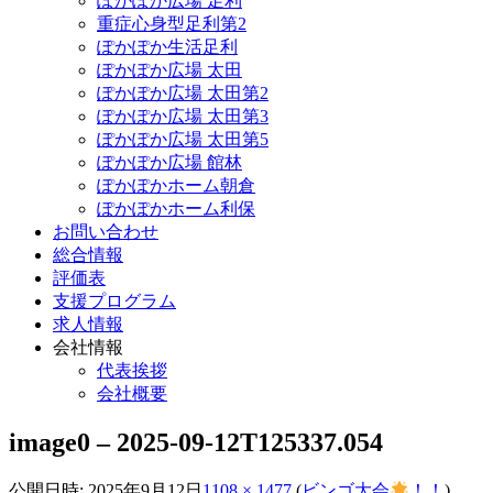
ぽかぽか広場 足利
重症心身型足利第2
ぽかぽか生活足利
ぽかぽか広場 太田
ぽかぽか広場 太田第2
ぽかぽか広場 太田第3
ぽかぽか広場 太田第5
ぽかぽか広場 館林
ぽかぽかホーム朝倉
ぽかぽかホーム利保
お問い合わせ
総合情報
評価表
支援プログラム
求人情報
会社情報
代表挨拶
会社概要
image0 – 2025-09-12T125337.054
公開日時:
2025年9月12日
1108 × 1477
(
ビンゴ大会
！！
)