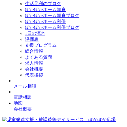
生活足利のブログ
ぽかぽかホーム朝倉
ぽかぽかホーム朝倉ブログ
ぽかぽかホーム利保
ぽかぽかホーム利保ブログ
1日の流れ
評価表
支援プログラム
総合情報
よくある質問
求人情報
会社概要
代表挨拶
メール相談
電話相談
地図
会社概要