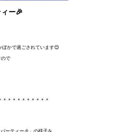
ィー🎉
ぽかで過ごされています😊
すので
＊＊＊＊＊＊＊＊＊＊＊
念パーティー🎉」の様子を