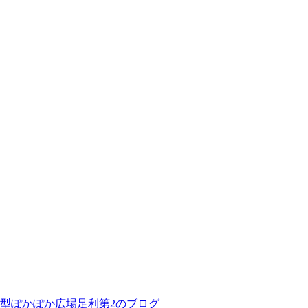
型ぽかぽか広場足利第2のブログ