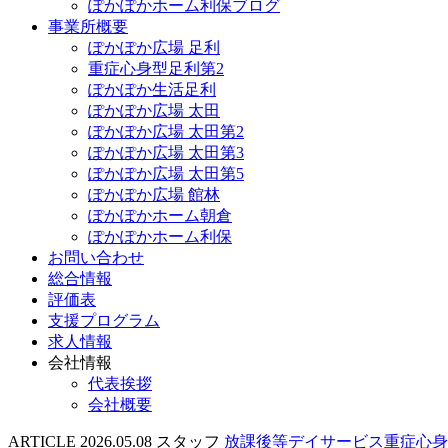
ぽかぽかホーム利保ブログ
事業所概要
ぽかぽか広場 足利
重症心身型足利第2
ぽかぽか生活足利
ぽかぽか広場 太田
ぽかぽか広場 太田第2
ぽかぽか広場 太田第3
ぽかぽか広場 太田第5
ぽかぽか広場 館林
ぽかぽかホーム朝倉
ぽかぽかホーム利保
お問い合わせ
総合情報
評価表
支援プログラム
求人情報
会社情報
代表挨拶
会社概要
ARTICLE
2026.05.08
スタッフ
放課後等デイサービス重症心身