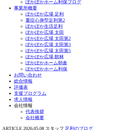
ぽかぽかホーム利保ブログ
事業所概要
ぽかぽか広場 足利
重症心身型足利第2
ぽかぽか生活足利
ぽかぽか広場 太田
ぽかぽか広場 太田第2
ぽかぽか広場 太田第3
ぽかぽか広場 太田第5
ぽかぽか広場 館林
ぽかぽかホーム朝倉
ぽかぽかホーム利保
お問い合わせ
総合情報
評価表
支援プログラム
求人情報
会社情報
代表挨拶
会社概要
ARTICLE
2026.05.08
スタッフ
足利のブログ