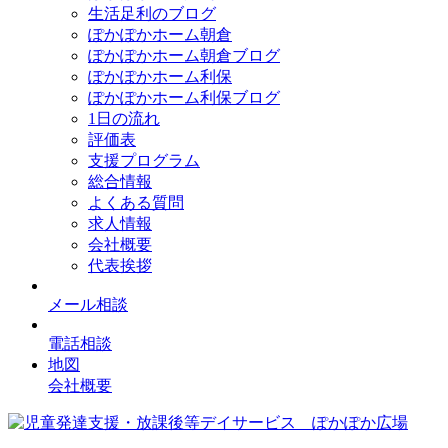
生活足利のブログ
ぽかぽかホーム朝倉
ぽかぽかホーム朝倉ブログ
ぽかぽかホーム利保
ぽかぽかホーム利保ブログ
1日の流れ
評価表
支援プログラム
総合情報
よくある質問
求人情報
会社概要
代表挨拶
メール相談
電話相談
地図
会社概要