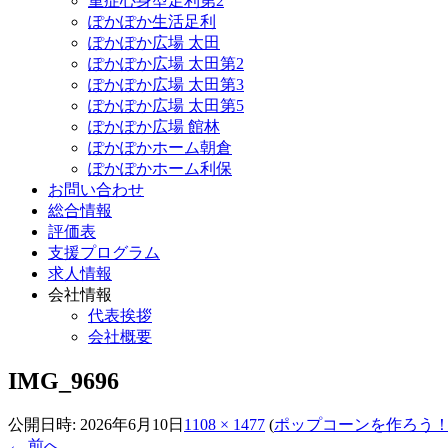
重症心身型足利第2
ぽかぽか生活足利
ぽかぽか広場 太田
ぽかぽか広場 太田第2
ぽかぽか広場 太田第3
ぽかぽか広場 太田第5
ぽかぽか広場 館林
ぽかぽかホーム朝倉
ぽかぽかホーム利保
お問い合わせ
総合情報
評価表
支援プログラム
求人情報
会社情報
代表挨拶
会社概要
IMG_9696
公開日時:
2026年6月10日
1108 × 1477
(
ポップコーンを作ろう
← 前へ