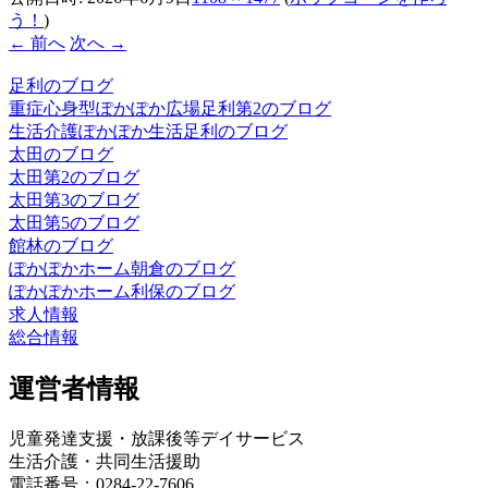
う！
)
← 前へ
次へ →
足利のブログ
重症心身型ぽかぽか広場足利第2のブログ
生活介護ぽかぽか生活足利のブログ
太田のブログ
太田第2のブログ
太田第3のブログ
太田第5のブログ
館林のブログ
ぽかぽかホーム朝倉のブログ
ぽかぽかホーム利保のブログ
求人情報
総合情報
運営者情報
児童発達支援・放課後等デイサービス
生活介護・共同生活援助
電話番号：0284-22-7606