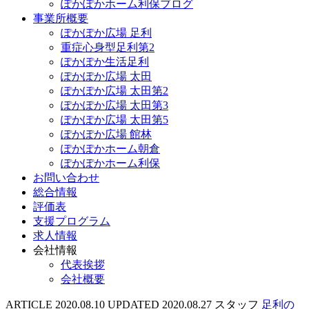
ぽかぽかホーム利保ブログ
事業所概要
ぽかぽか広場 足利
重症心身型足利第2
ぽかぽか生活足利
ぽかぽか広場 太田
ぽかぽか広場 太田第2
ぽかぽか広場 太田第3
ぽかぽか広場 太田第5
ぽかぽか広場 館林
ぽかぽかホーム朝倉
ぽかぽかホーム利保
お問い合わせ
総合情報
評価表
支援プログラム
求人情報
会社情報
代表挨拶
会社概要
ARTICLE
2020.08.10
UPDATED
2020.08.27
スタッフ
足利の