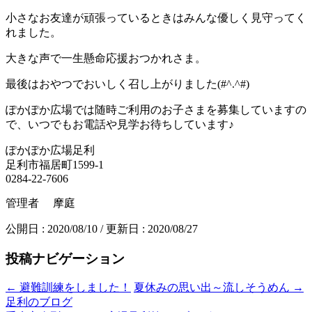
小さなお友達が頑張っているときはみんな優しく見守ってく
れました。
大きな声で一生懸命応援おつかれさま。
最後はおやつでおいしく召し上がりました(#^.^#)
ぽかぽか広場では随時ご利用のお子さまを募集していますの
で、いつでもお電話や見学お待ちしています♪
ぽかぽか広場足利
足利市福居町1599-1
0284-22-7606
管理者 摩庭
公開日 :
2020/08/10
/ 更新日 :
2020/08/27
投稿ナビゲーション
←
避難訓練をしました！
夏休みの思い出～流しそうめん
→
足利のブログ