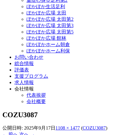
重症心身型足利第2
ぽかぽか生活足利
ぽかぽか広場 太田
ぽかぽか広場 太田第2
ぽかぽか広場 太田第3
ぽかぽか広場 太田第5
ぽかぽか広場 館林
ぽかぽかホーム朝倉
ぽかぽかホーム利保
お問い合わせ
総合情報
評価表
支援プログラム
求人情報
会社情報
代表挨拶
会社概要
COZU3087
公開日時:
2025年9月17日
1108 × 1477
(
COZU3087
)
← 前へ
次へ →