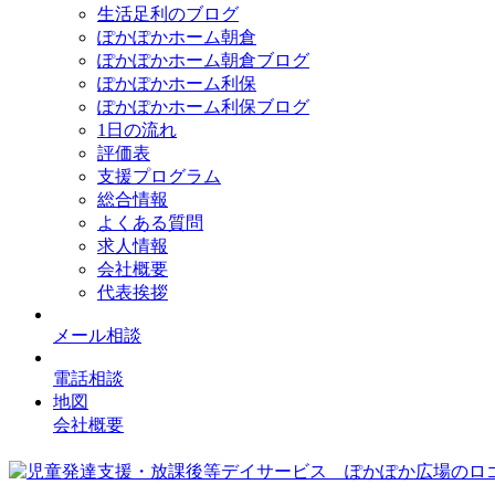
生活足利のブログ
ぽかぽかホーム朝倉
ぽかぽかホーム朝倉ブログ
ぽかぽかホーム利保
ぽかぽかホーム利保ブログ
1日の流れ
評価表
支援プログラム
総合情報
よくある質問
求人情報
会社概要
代表挨拶
メール相談
電話相談
地図
会社概要