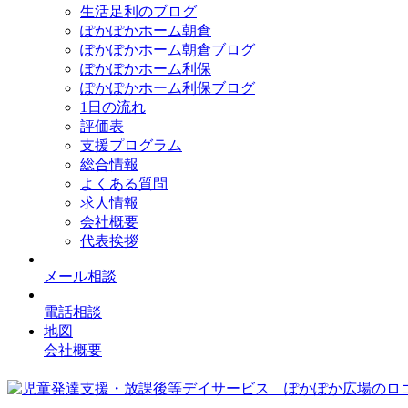
生活足利のブログ
ぽかぽかホーム朝倉
ぽかぽかホーム朝倉ブログ
ぽかぽかホーム利保
ぽかぽかホーム利保ブログ
1日の流れ
評価表
支援プログラム
総合情報
よくある質問
求人情報
会社概要
代表挨拶
メール相談
電話相談
地図
会社概要