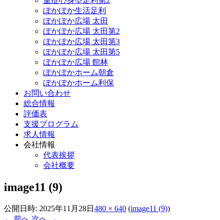
重症心身型足利第2
ぽかぽか生活足利
ぽかぽか広場 太田
ぽかぽか広場 太田第2
ぽかぽか広場 太田第3
ぽかぽか広場 太田第5
ぽかぽか広場 館林
ぽかぽかホーム朝倉
ぽかぽかホーム利保
お問い合わせ
総合情報
評価表
支援プログラム
求人情報
会社情報
代表挨拶
会社概要
image11 (9)
公開日時:
2025年11月28日
480 × 640
(
image11 (9)
)
← 前へ
次へ →