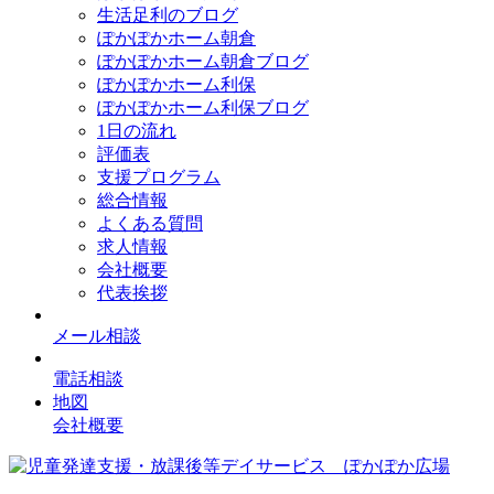
生活足利のブログ
ぽかぽかホーム朝倉
ぽかぽかホーム朝倉ブログ
ぽかぽかホーム利保
ぽかぽかホーム利保ブログ
1日の流れ
評価表
支援プログラム
総合情報
よくある質問
求人情報
会社概要
代表挨拶
メール相談
電話相談
地図
会社概要