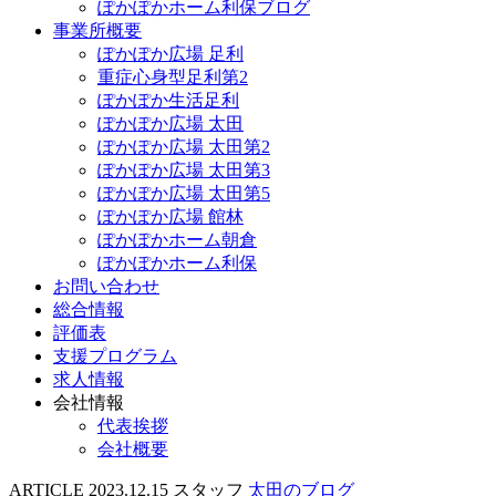
ぽかぽかホーム利保ブログ
事業所概要
ぽかぽか広場 足利
重症心身型足利第2
ぽかぽか生活足利
ぽかぽか広場 太田
ぽかぽか広場 太田第2
ぽかぽか広場 太田第3
ぽかぽか広場 太田第5
ぽかぽか広場 館林
ぽかぽかホーム朝倉
ぽかぽかホーム利保
お問い合わせ
総合情報
評価表
支援プログラム
求人情報
会社情報
代表挨拶
会社概要
ARTICLE
2023.12.15
スタッフ
太田のブログ