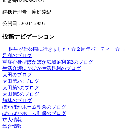
℡番号0276-56-9527
統括管理者 摩庭達紀
公開日 :
2021/12/09
/
投稿ナビゲーション
←
桐生が丘公園に行きました♪
☆２周年パーティー☆
→
足利のブログ
重症心身型ぽかぽか広場足利第2のブログ
生活介護ぽかぽか生活足利のブログ
太田のブログ
太田第2のブログ
太田第3のブログ
太田第5のブログ
館林のブログ
ぽかぽかホーム朝倉のブログ
ぽかぽかホーム利保のブログ
求人情報
総合情報