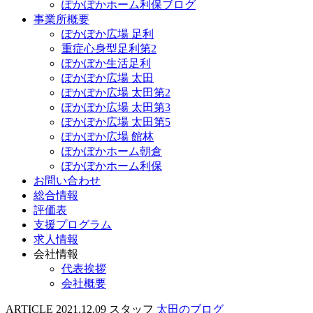
ぽかぽかホーム利保ブログ
事業所概要
ぽかぽか広場 足利
重症心身型足利第2
ぽかぽか生活足利
ぽかぽか広場 太田
ぽかぽか広場 太田第2
ぽかぽか広場 太田第3
ぽかぽか広場 太田第5
ぽかぽか広場 館林
ぽかぽかホーム朝倉
ぽかぽかホーム利保
お問い合わせ
総合情報
評価表
支援プログラム
求人情報
会社情報
代表挨拶
会社概要
ARTICLE
2021.12.09
スタッフ
太田のブログ