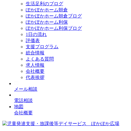
生活足利のブログ
ぽかぽかホーム朝倉
ぽかぽかホーム朝倉ブログ
ぽかぽかホーム利保
ぽかぽかホーム利保ブログ
1日の流れ
評価表
支援プログラム
総合情報
よくある質問
求人情報
会社概要
代表挨拶
メール相談
電話相談
地図
会社概要