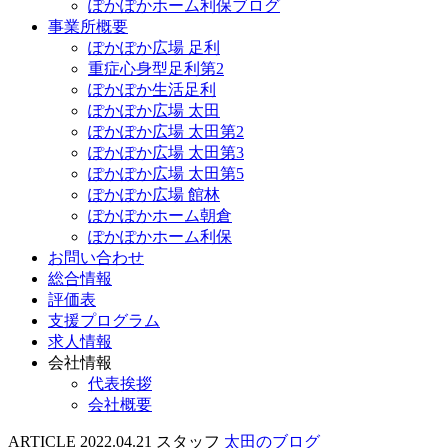
ぽかぽかホーム利保ブログ
事業所概要
ぽかぽか広場 足利
重症心身型足利第2
ぽかぽか生活足利
ぽかぽか広場 太田
ぽかぽか広場 太田第2
ぽかぽか広場 太田第3
ぽかぽか広場 太田第5
ぽかぽか広場 館林
ぽかぽかホーム朝倉
ぽかぽかホーム利保
お問い合わせ
総合情報
評価表
支援プログラム
求人情報
会社情報
代表挨拶
会社概要
ARTICLE
2022.04.21
スタッフ
太田のブログ