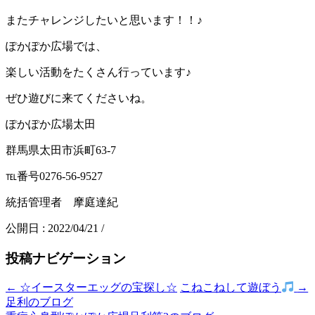
またチャレンジしたいと思います！！♪
ぽかぽか広場では、
楽しい活動をたくさん行っています♪
ぜひ遊びに来てくださいね。
ぽかぽか広場太田
群馬県太田市浜町63-7
℡番号0276-56-9527
統括管理者 摩庭達紀
公開日 :
2022/04/21
/
投稿ナビゲーション
←
☆イースターエッグの宝探し☆
こねこねして遊ぼう
→
足利のブログ