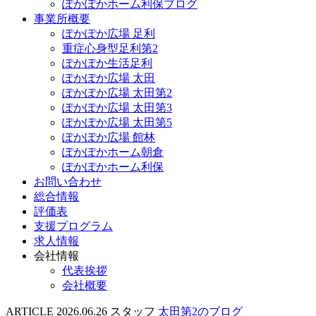
ぽかぽかホーム利保ブログ
事業所概要
ぽかぽか広場 足利
重症心身型足利第2
ぽかぽか生活足利
ぽかぽか広場 太田
ぽかぽか広場 太田第2
ぽかぽか広場 太田第3
ぽかぽか広場 太田第5
ぽかぽか広場 館林
ぽかぽかホーム朝倉
ぽかぽかホーム利保
お問い合わせ
総合情報
評価表
支援プログラム
求人情報
会社情報
代表挨拶
会社概要
ARTICLE
2026.06.26
スタッフ
太田第2のブログ