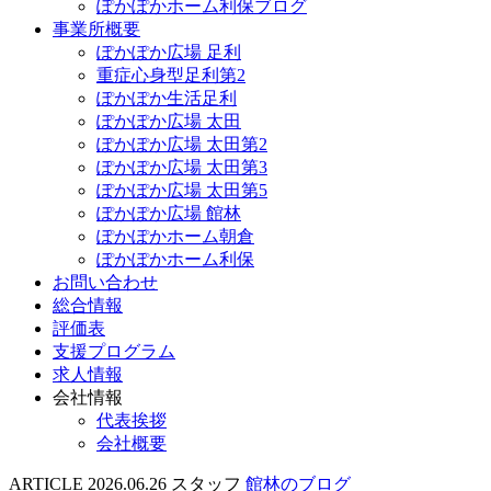
ぽかぽかホーム利保ブログ
事業所概要
ぽかぽか広場 足利
重症心身型足利第2
ぽかぽか生活足利
ぽかぽか広場 太田
ぽかぽか広場 太田第2
ぽかぽか広場 太田第3
ぽかぽか広場 太田第5
ぽかぽか広場 館林
ぽかぽかホーム朝倉
ぽかぽかホーム利保
お問い合わせ
総合情報
評価表
支援プログラム
求人情報
会社情報
代表挨拶
会社概要
ARTICLE
2026.06.26
スタッフ
館林のブログ