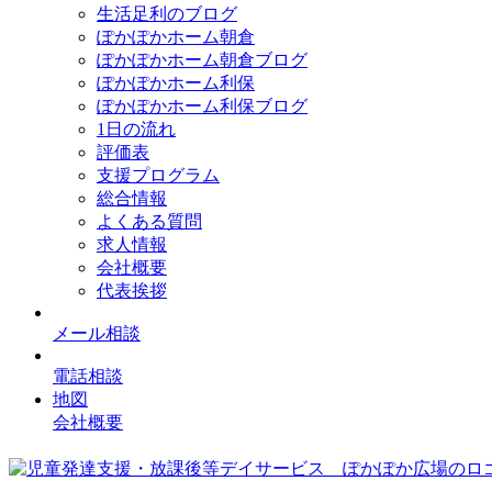
生活足利のブログ
ぽかぽかホーム朝倉
ぽかぽかホーム朝倉ブログ
ぽかぽかホーム利保
ぽかぽかホーム利保ブログ
1日の流れ
評価表
支援プログラム
総合情報
よくある質問
求人情報
会社概要
代表挨拶
メール相談
電話相談
地図
会社概要