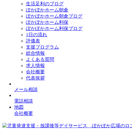
生活足利のブログ
ぽかぽかホーム朝倉
ぽかぽかホーム朝倉ブログ
ぽかぽかホーム利保
ぽかぽかホーム利保ブログ
1日の流れ
評価表
支援プログラム
総合情報
よくある質問
求人情報
会社概要
代表挨拶
メール相談
電話相談
地図
会社概要