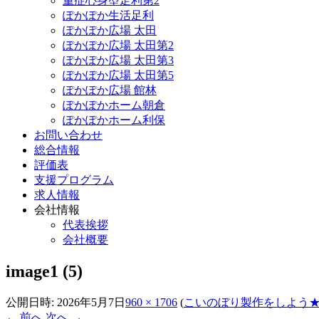
重症心身型足利第2
ぽかぽか生活足利
ぽかぽか広場 太田
ぽかぽか広場 太田第2
ぽかぽか広場 太田第3
ぽかぽか広場 太田第5
ぽかぽか広場 館林
ぽかぽかホーム朝倉
ぽかぽかホーム利保
お問い合わせ
総合情報
評価表
支援プログラム
求人情報
会社情報
代表挨拶
会社概要
image1 (5)
公開日時:
2026年5月7日
960 × 1706
(
こいのぼり製作をしよう
← 前へ
次へ →