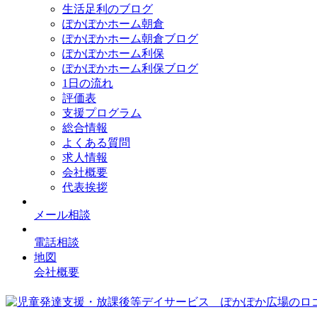
生活足利のブログ
ぽかぽかホーム朝倉
ぽかぽかホーム朝倉ブログ
ぽかぽかホーム利保
ぽかぽかホーム利保ブログ
1日の流れ
評価表
支援プログラム
総合情報
よくある質問
求人情報
会社概要
代表挨拶
メール相談
電話相談
地図
会社概要