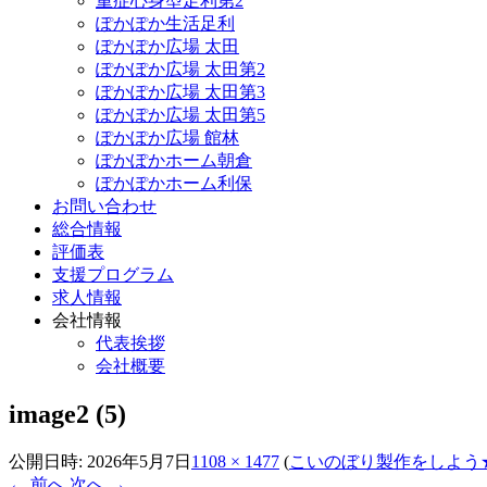
重症心身型足利第2
ぽかぽか生活足利
ぽかぽか広場 太田
ぽかぽか広場 太田第2
ぽかぽか広場 太田第3
ぽかぽか広場 太田第5
ぽかぽか広場 館林
ぽかぽかホーム朝倉
ぽかぽかホーム利保
お問い合わせ
総合情報
評価表
支援プログラム
求人情報
会社情報
代表挨拶
会社概要
image2 (5)
公開日時:
2026年5月7日
1108 × 1477
(
こいのぼり製作をしよう
← 前へ
次へ →