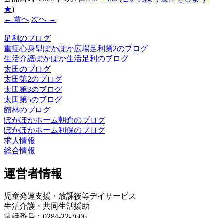
★
)
← 前へ
次へ →
足利のブログ
重症心身型ぽかぽか広場足利第2のブログ
生活介護ぽかぽか生活足利のブログ
太田のブログ
太田第2のブログ
太田第3のブログ
太田第5のブログ
館林のブログ
ぽかぽかホーム朝倉のブログ
ぽかぽかホーム利保のブログ
求人情報
総合情報
運営者情報
児童発達支援・放課後等デイサービス
生活介護・共同生活援助
電話番号：0284-22-7606