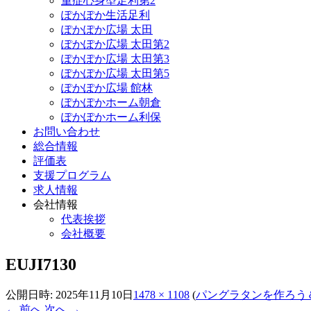
重症心身型足利第2
ぽかぽか生活足利
ぽかぽか広場 太田
ぽかぽか広場 太田第2
ぽかぽか広場 太田第3
ぽかぽか広場 太田第5
ぽかぽか広場 館林
ぽかぽかホーム朝倉
ぽかぽかホーム利保
お問い合わせ
総合情報
評価表
支援プログラム
求人情報
会社情報
代表挨拶
会社概要
EUJI7130
公開日時:
2025年11月10日
1478 × 1108
(
パングラタンを作ろう
← 前へ
次へ →