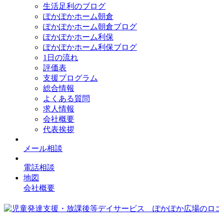
生活足利のブログ
ぽかぽかホーム朝倉
ぽかぽかホーム朝倉ブログ
ぽかぽかホーム利保
ぽかぽかホーム利保ブログ
1日の流れ
評価表
支援プログラム
総合情報
よくある質問
求人情報
会社概要
代表挨拶
メール相談
電話相談
地図
会社概要