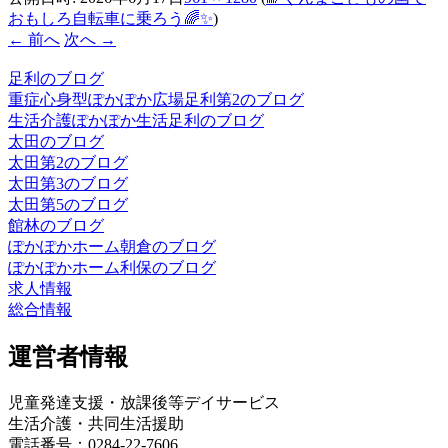
おもしろ自転車に乗ろう🌈✨
)
← 前へ
次へ →
足利のブログ
重症心身型ぽかぽか広場足利第2のブログ
生活介護ぽかぽか生活足利のブログ
太田のブログ
太田第2のブログ
太田第3のブログ
太田第5のブログ
館林のブログ
ぽかぽかホーム朝倉のブログ
ぽかぽかホーム利保のブログ
求人情報
総合情報
運営者情報
児童発達支援・放課後等デイサービス
生活介護・共同生活援助
電話番号：0284-22-7606